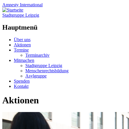
Amnesty
International
Stadtgruppe Leipzig
Hauptmenü
Zum
Über uns
Inhalt
Aktionen
springen
Termine
Terminarchiv
Mitmachen
Stadtgruppe Leipzig
Menschenrechtsbildung
Asylgruppe
Spenden
Kontakt
Aktionen