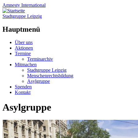
Amnesty
International
Stadtgruppe Leipzig
Hauptmenü
Zum
Über uns
Inhalt
Aktionen
springen
Termine
Terminarchiv
Mitmachen
Stadtgruppe Leipzig
Menschenrechtsbildung
Asylgruppe
Spenden
Kontakt
Asylgruppe