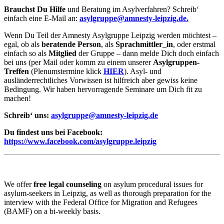
Brauchst Du Hilfe
und Beratung im Asylverfahren? Schreib‘
einfach eine E-Mail an:
asylgruppe@amnesty-leipzig.de.
Wenn Du Teil der Amnesty Asylgruppe Leipzig werden möchtest –
egal, ob als
beratende Person
, als
Sprachmittler_in
, oder erstmal
einfach so als
Mitglied
der Gruppe – dann melde Dich doch einfach
bei uns (per Mail oder komm zu einem unserer
Asylgruppen-
Treffen
(Plenumstermine klick
HIER
). Asyl- und
ausländerrechtliches Vorwissen ist hilfreich aber gewiss keine
Bedingung. Wir haben hervorragende Seminare um Dich fit zu
machen!
Schreib‘ uns:
asylgruppe@amnesty-leipzig.de
Du findest uns bei Facebook:
https://www.facebook.com/asylgruppe.leipzig
We offer
free legal counseling
on asylum procedural issues for
asylum-seekers in Leipzig, as well as thorough preparation for the
interview with the Federal Office for Migration and Refugees
(BAMF) on a bi-weekly basis.