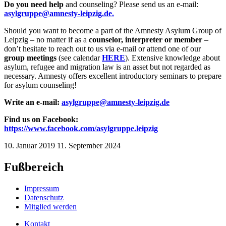
Do you need help
and counseling? Please send us an e-mail:
asylgruppe@amnesty-leipzig.de.
Should you want to become a part of the Amnesty Asylum Group of
Leipzig – no matter if as a
counselor, interpreter or member
–
don’t hesitate to reach out to us via e-mail or attend one of our
group meetings
(see calendar
HERE
). Extensive knowledge about
asylum, refugee and migration law is an asset but not regarded as
necessary. Amnesty offers excellent introductory seminars to prepare
for asylum counseling!
Write an e-mail:
asylgruppe@amnesty-leipzig.de
Find us on Facebook:
https://www.facebook.com/asylgruppe.leipzig
10. Januar 2019
11. September 2024
Fußbereich
Impressum
Datenschutz
Mitglied werden
Kontakt