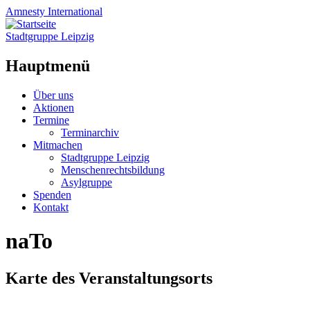
Amnesty
International
Stadtgruppe Leipzig
Hauptmenü
Zum
Über uns
Inhalt
Aktionen
springen
Termine
Terminarchiv
Mitmachen
Stadtgruppe Leipzig
Menschenrechtsbildung
Asylgruppe
Spenden
Kontakt
naTo
Karte des Veranstaltungsorts