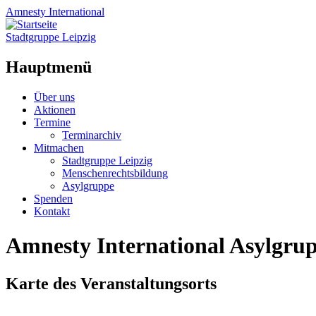
Amnesty
International
Stadtgruppe Leipzig
Hauptmenü
Zum
Über uns
Inhalt
Aktionen
springen
Termine
Terminarchiv
Mitmachen
Stadtgruppe Leipzig
Menschenrechtsbildung
Asylgruppe
Spenden
Kontakt
Amnesty International Asylgrup
Karte des Veranstaltungsorts