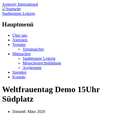
Amnesty
International
Stadtgruppe Leipzig
Hauptmenü
Zum
Über uns
Inhalt
Aktionen
springen
Termine
Terminarchiv
Mitmachen
Stadtgruppe Leipzig
Menschenrechtsbildung
Asylgruppe
Spenden
Kontakt
Weltfrauentag Demo 15Uhr
Südplatz
Datum
8. März 2020