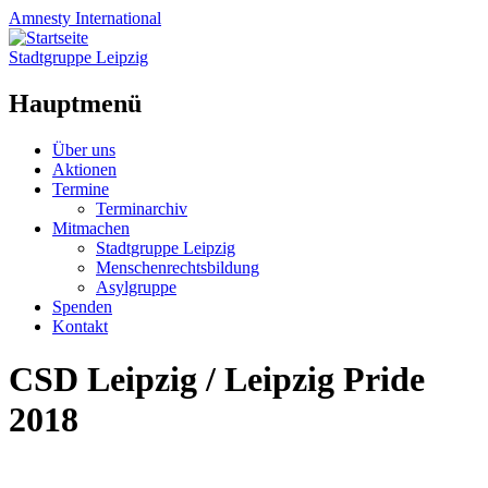
Amnesty
International
Stadtgruppe Leipzig
Hauptmenü
Zum
Über uns
Inhalt
Aktionen
springen
Termine
Terminarchiv
Mitmachen
Stadtgruppe Leipzig
Menschenrechtsbildung
Asylgruppe
Spenden
Kontakt
CSD Leipzig / Leipzig Pride
2018