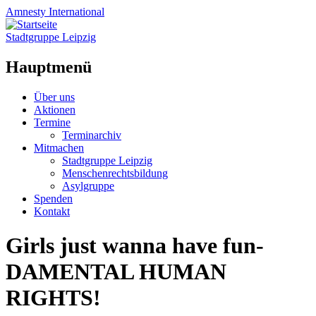
Amnesty
International
Stadtgruppe Leipzig
Hauptmenü
Zum
Über uns
Inhalt
Aktionen
springen
Termine
Terminarchiv
Mitmachen
Stadtgruppe Leipzig
Menschenrechtsbildung
Asylgruppe
Spenden
Kontakt
Girls just wanna have fun-
DAMENTAL HUMAN
RIGHTS!